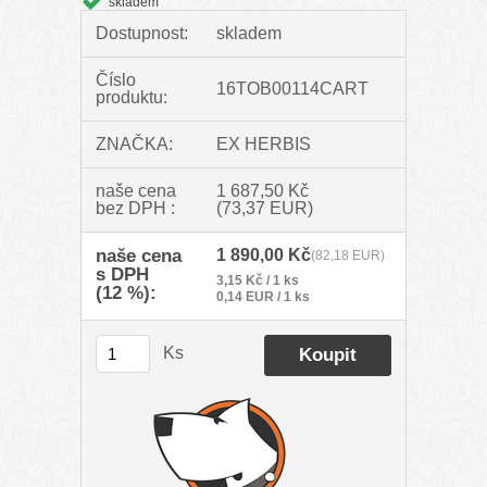
skladem
Dostupnost:
skladem
Číslo
16TOB00114CART
produktu:
ZNAČKA:
EX HERBIS
naše cena
1 687,50 Kč
bez DPH :
(73,37 EUR)
naše cena
1 890,00 Kč
(82,18 EUR)
s DPH
3,15 Kč / 1 ks
(12 %):
0,14 EUR / 1 ks
Ks