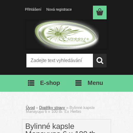
Přihlášení
Nová registrace
E-shop
Menu
Úvod
»
Doplňky stravy
»
Bylinné kapsle
Manayupa 6 x 100 tb. Ex Herbis
Bylinné kapsle