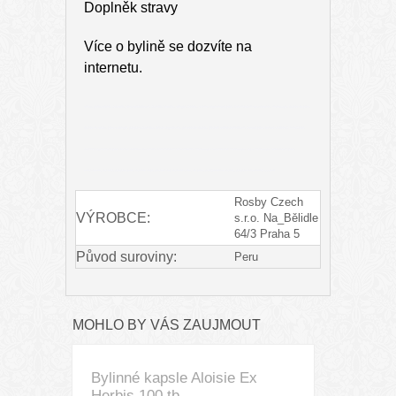
Doplněk stravy
Více o bylině se dozvíte na
internetu.
reflux, překyselený žaludek, játra, detoxikace, žlučník, ledviny, alergie, záněty, astma, regenerace jater, Desmodium adscendens, manayupa, bylina na játra,
bylina na detox, játra a alergie, podpora žlučníku, očista organismu, peruánské byliny, přírodní antihistaminikum, zdravá játra, léčivá rostlina z Amazonie,
bylinná regenerace jater, léčivé bylinky, Exherbis, Desmodium adscendens, manayupa, sušená nať manayupy, čaj z manayupy, detoxikace jater,
antioxidanty pro tělo, podpora jater, bylinné čaje, přírodní čaj, bylinná směs na játra, protizánětlivé byliny, podpora imunitního systém
Rosby Czech
VÝROBCE:
s.r.o. Na_Bělidle
64/3 Praha 5
Původ suroviny:
Peru
MOHLO BY VÁS ZAUJMOUT
Bylinné kapsle Aloisie Ex
Herbis 100 tb.