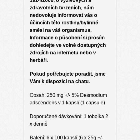
1924/2006, o výživových a
zdravotních tvrzeních, nám
nedovoluje informovat vás o
účincích této rostliny/bylinné
směsi na váš organismus.
Informace o působení si prosím
dohledejte ve volně dostupných
zdrojích na internetu nebo v
herbáři.
Pokud potřebujete poradit, jsme
Vám k dispozici na chatu.
Obsah: 250 mg +/- 5% Desmodium
adscendens v 1 kapsli (1 capsule)
Doporučené dávkování: 1 tobolka 2
x denně
Balení: 6 x 100 kapslí (6 x 25g +/-