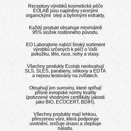
Receptury výrobků kosmetické péče
EOLAB jsou naplněny cennými
organickými oleji a bylinnými extrakty.
Každý produkt obsahuje minimálně
95% složek rostlinného původu.
EO Laboratorie nabízí široký sortiment
výrobků určených k péči o Vaši
pokožku, tělo, ruce, nohy a vlasy.
Všechny produkty Ecolab neobsahují
SLS, SLES, parabeny, silikony a EDTA
a nejsou testovány na zvířatech.
Obsahují jen suroviny, které splňují
přísné evropské normy kvality
(potvrzené vhodnými certifikáty jakosti
jako BIO, ECOCERT, BDIH).
Všechny produkty mají lehkou,
přirozenou vůni, která podporuje
uvolnění, snižuje únavu a zlepšuje
náladu.