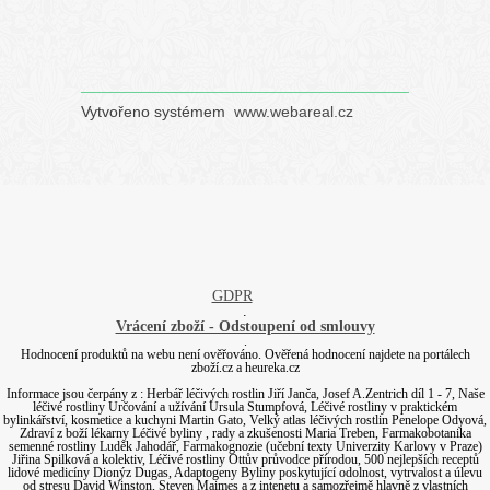
Vytvořeno systémem
www.webareal.cz
GDPR
.
Vrácení zboží - Odstoupení od smlouvy
.
Hodnocení produktů na webu není ověřováno. Ověřená hodnocení najdete na portálech
zboží.cz a heureka.cz
Informace jsou čerpány z : Herbář léčivých rostlin Jiří Janča, Josef A.Zentrich díl 1 - 7, Naše
léčivé rostliny Určování a užívání Ursula Stumpfová, Léčivé rostliny v praktickém
bylinkářství, kosmetice a kuchyni Martin Gato, Velký atlas léčivých rostlin Penelope Odyová,
Zdraví z boží lékarny Léčivé byliny , rady a zkušenosti Maria Treben, Farmakobotanika
semenné rostliny Luděk Jahodář, Farmakognozie (učební texty Univerzity Karlovy v Praze)
Jiřina Spilková a kolektiv, Léčivé rostliny Ottův průvodce přírodou, 500 nejlepších receptů
lidové medicíny Dionýz Dugas, Adaptogeny Byliny poskytující odolnost, vytrvalost a úlevu
od stresu David Winston, Steven Maimes a z intenetu a samozřejmě hlavně z vlastních