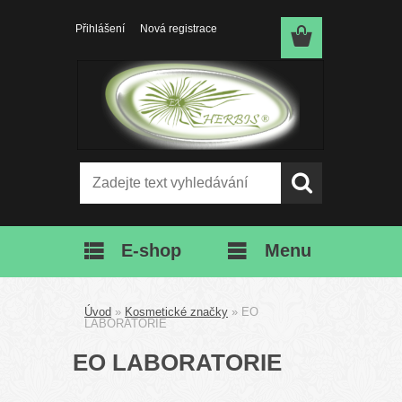
Přihlášení
Nová registrace
E-shop
Menu
Úvod
»
Kosmetické značky
»
EO
LABORATORIE
EO LABORATORIE