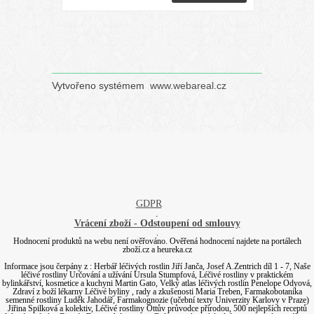
Vytvořeno systémem
www.webareal.cz
GDPR
.
Vrácení zboží - Odstoupení od smlouvy
.
Hodnocení produktů na webu není ověřováno. Ověřená hodnocení najdete na portálech
zboží.cz a heureka.cz
Informace jsou čerpány z : Herbář léčivých rostlin Jiří Janča, Josef A.Zentrich díl 1 - 7, Naše
léčivé rostliny Určování a užívání Ursula Stumpfová, Léčivé rostliny v praktickém
bylinkářství, kosmetice a kuchyni Martin Gato, Velký atlas léčivých rostlin Penelope Odyová,
Zdraví z boží lékarny Léčivé byliny , rady a zkušenosti Maria Treben, Farmakobotanika
semenné rostliny Luděk Jahodář, Farmakognozie (učební texty Univerzity Karlovy v Praze)
Jiřina Spilková a kolektiv, Léčivé rostliny Ottův průvodce přírodou, 500 nejlepších receptů